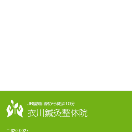
〒620-0027