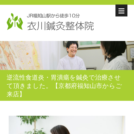
逆流性食道炎・胃潰瘍を鍼灸で治療させ
て頂きました。【京都府福知山市からご
来店】