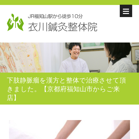
下肢静脈瘤を漢方と整体で治療させて頂
きました。【京都府福知山市からご来
店】