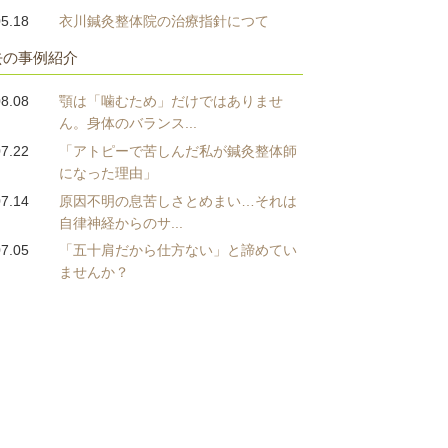
05.18
衣川鍼灸整体院の治療指針につて
去の事例紹介
08.08
顎は「噛むため」だけではありませ
ん。身体のバランス...
07.22
「アトピーで苦しんだ私が鍼灸整体師
になった理由」
07.14
原因不明の息苦しさとめまい…それは
自律神経からのサ...
07.05
「五十肩だから仕方ない」と諦めてい
ませんか？