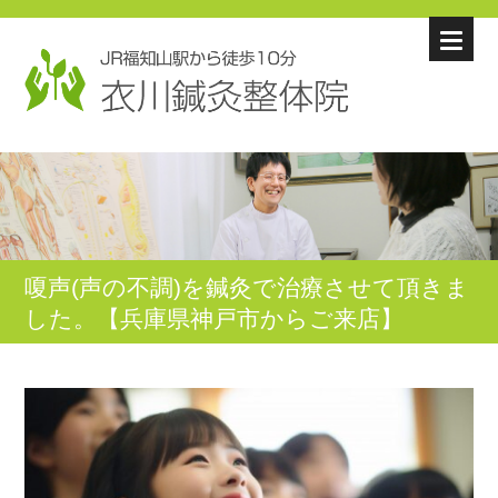
嗄声(声の不調)を鍼灸で治療させて頂きま
した。【兵庫県神戸市からご来店】