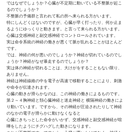
ではなぜでしょうか？心臓が不定期に動いている不整脈が起こ
るのでしょうか？
不整脈の予備群と言われて私の所へ来られる方がいます。
特にしんどくはないのですが、心臓が早く打ったり、何か止ま
るようにゆっくりと動きます。と言って来られる方がいます。
心臓は交感神経と副交感神経でコントロールされています。
実は命令系統の神経の働きが悪くて脈が乱れることがほとんど
です。
では、神経の何が悪いのでしょうか？神経が切れているのでし
ょうか？神経がなぜ暴走するのでしょうか？
実は体の神経が切れることは、大けがをすることもない限り、
ありません。
神経は神経線維の中を電子が高速で移動することにより、刺激
や命令が伝達されます。
心臓の動きが滑らかなのは、この神経の働きによるものです。
第２～４胸神経と頚心臓神経と迷走神経と 横隔神経の働きによ
り動いています。ですから、その神経が圧迫されたりして神経
のなかの電子が滑らかに動けなくなると
心臓にきちっとした命令がいかず、交感神経と副交感神経が喧
嘩をしたようにチグハグした動きになります。