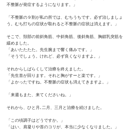
不整脈が発症するようになります。」
「不整脈の９割が私の所では、むちうちです。必ず治しましょ
う。むち打ちの症状が取れると不整脈の症状は消えます。」
そこで、頚部の前斜角筋、中斜角筋、後斜角筋、胸鎖乳突筋を
緩めました。
「あいたたたた。先生腕まで響く痛みです。」
「そうでしょう。けれど、必ず良くなりますよ。」
それからしばらくして治療を終えました。
「先生首が回ります。それと胸がすーと楽です。」
「よかったですね。不整脈の症状も消えてきますよ。」
「来週もまた、来てくださいね。」
それから、ひと月､二月、三月と治療を続けました。
「この頃調子はどうですか。」
「はい、肩凝りや首のコリが、本当に少なくなりました。」