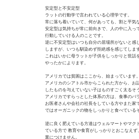
安定型と不安定型
ラットの行動学で言われている心理学です。
常に落ち着いていて、何があっても、割と平気
安定型は気持ちが常に前向きで、人の中に入っ
行動していける人のことです。
逆に不安定型はいつも自分の居場所がないと感
しますが、いつも馴染めず拒絶感を感じてしま
これはいかに母ラットが子供をしっかりと世話
やったかによります。
アメリカでは貧困はここから、始まっています
アメリカのシアトル市からこられた方から、お話
したものを与えていない子はものすごく太るそ
アメリカですらっとした体系の方は、食事のバ
お医者さんや会社の社長をしている方やまた家
ではオーガニックの物をしっかりと食べている
逆に良く肥えている方達はウェルマートやマク
ている方で 教育や食育がしっかりとおこなえず
業につけません。