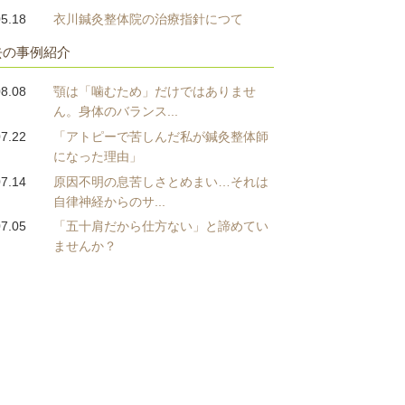
05.18
衣川鍼灸整体院の治療指針につて
去の事例紹介
08.08
顎は「噛むため」だけではありませ
ん。身体のバランス...
07.22
「アトピーで苦しんだ私が鍼灸整体師
になった理由」
07.14
原因不明の息苦しさとめまい…それは
自律神経からのサ...
07.05
「五十肩だから仕方ない」と諦めてい
ませんか？