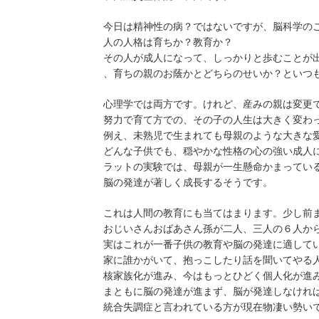
今日は精神性の病？ではないですが、脳科学の
人の人格は育ちか？教育か？
その人が成人になって、しっかりと歩むことが
、育ちの親のお蔭かとどちらのせいか？といつ
心理学では両方です。けれど、産みの親は変更
努力で育て方での、その子の人生は大きく変わ
例え、未熟児で生まれても母親のような大きな
どんな子供でも、穏やかな性格の心の強い成人
ラットの実験では、母親が一生懸命かまってい
脳の発達が著しく成長するそうです。
これは人間の教育にも当てはまります。少し前
おじいさんおばあさん孫が二人、三人の６人か
実はこれが一番子供の教育や脳の発達に適して
家に誰かがいて、抱っこしたり話を聞いてやる
核家族化が進み、今はもっとひどく個人化が進
まともに脳の発達が進まず、脳が発達しなけれ
統合失調症と言われている方が現在物凄い勢い