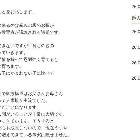
26.
ことをお話します。
過
出来るのは産みの親のお蔭か
26.
も教育者が議論される議題です。
できないですが、育ちの親の
26.
っていきます。
愛情を持って忍耐強く育てると
26.
に育ちます。
る子はかまわない子に比べて
26.
まで家族構成はお父さんお母さん
ら７人家族が主流でした。
いたことになります。
人間がいることが非常に大切です。
みすぎています。そうすると
ば心も成長しないので、現在うつや
で増えてきている事実は隠せません。