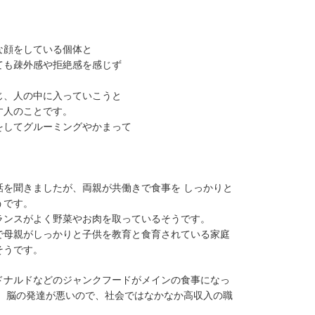
な顔をしている個体と
ても疎外感や拒絶感を感じず
じ、人の中に入っていこうと
す人のことです。
をしてグルーミングやかまって
。
を聞きましたが、両親が共働きで食事を しっかりと
うです。
ランスがよく野菜やお肉を取っているそうです。
で母親がしっかりと子供を教育と食育されている家庭
そうです。
ドナルドなどのジャンクフードがメインの食事になっ
、脳の発達が悪いので、社会ではなかなか高収入の職